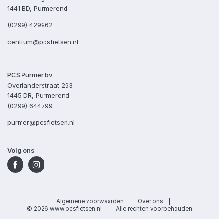
1441 BD, Purmerend
(0299) 429962
centrum@pcsfietsen.nl
PCS Purmer bv
Overlanderstraat 263
1445 DR, Purmerend
(0299) 644799
purmer@pcsfietsen.nl
Volg ons
Algemene voorwaarden
Over ons
© 2026 www.pcsfietsen.nl
Alle rechten voorbehouden