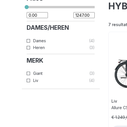
HYB
7
resulta
DAMES/HEREN
Dames
4
Heren
3
MERK
Giant
3
Liv
4
Liv
Allure 
€ 1.249