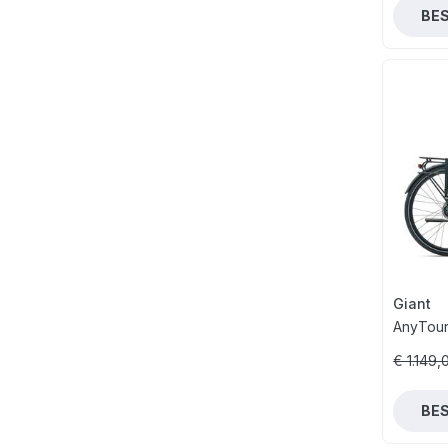
BE
Giant
AnyTour
€ 1.149,
BE