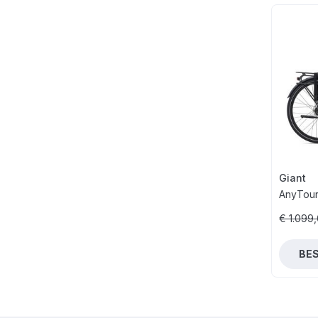
Giant
AnyTour
€ 1.099
BE