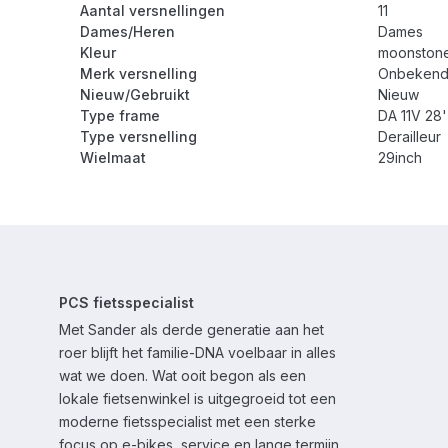
Aantal versnellingen
11
Dames/Heren
Dames
Kleur
moonstone
Merk versnelling
Onbeken
Nieuw/Gebruikt
Nieuw
Type frame
DA 11V 28'
Type versnelling
Derailleur
Wielmaat
29inch
PCS fietsspecialist
Met Sander als derde generatie aan het
roer blijft het familie-DNA voelbaar in alles
wat we doen. Wat ooit begon als een
lokale fietsenwinkel is uitgegroeid tot een
moderne fietsspecialist met een sterke
focus op e-bikes, service en lange termijn