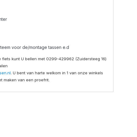
hter
steem voor de/montage tassen e.d
e fiets kunt U bellen met 0299-429962 (Zuidersteeg 16)
ilen
sen.nl
. U bent van harte welkom in 1 van onze winkels
et maken van een proefrit.