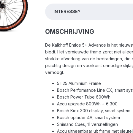
INTERESSE?
OMSCHRIJVING
De Kalkhoff Entice 5+ Advance is het nieuw
biedt. Het vernieuwde frame zorgt niet alle
strakke afwerking van de bedradingen, die n
prachtig design en voorkomt onnodige slijta
verhoogt.
5 I 25 Aluminium Frame
Bosch Performance Line CX, smart sy
Bosch Power Tube 600Wh
Accu upgrade 800Wh + € 300
Bosch Kiox 300 display, smart system
Bosch oplader 4A, smart system
Shimano Cues, 11 versnellingen
Accu uitneembaar uit frame met sleute