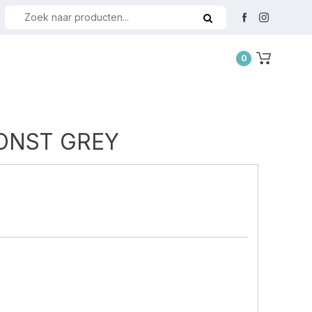
0
ONST GREY