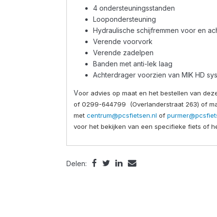
4 ondersteuningsstanden
Loopondersteuning
Hydraulische schijfremmen voor en ac
Verende voorvork
Verende zadelpen
Banden met anti-lek laag
Achterdrager voorzien van MIK HD sy
V
oor advies op maat en het bestellen van dez
of 0299-644799 (Overlanderstraat 263) of ma
met
centrum@pcsfietsen.nl
of
purmer@pcsfiet
voor het bekijken van een specifieke fiets of h
Delen: